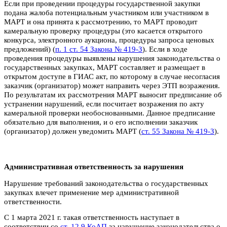
Если при проведении процедуры государственной закупки
подана жалоба потенциальным участником или участником в
МАРТ и она принята к рассмотрению, то МАРТ проводит
камеральную проверку процедуры (это касается открытого
конкурса, электронного аукциона, процедуры запроса ценовых
предложений) (
п. 1 ст. 54 Закона № 419-З
). Если в ходе
проведения процедуры выявлены нарушения законо­дательства о
государственных закупках, МАРТ составляет и размещает в
открытом доступе в ГИАС акт, по которому в случае несогласия
заказчик (организатор) может направить через ЭТП возражения.
По результатам их рассмотрения МАРТ выносит предписание об
устранении нарушений, если посчитает возражения по акту
камеральной проверки необоснованными. Данное предписание
обязательно для выполнения, и о его исполнении заказчик
(организатор) должен уведомить МАРТ (
ст. 55 Закона № 419-З
).
Административная ответственность за нарушения
Нарушение требований законодательства о государственных
закупках влечет применение мер административной
ответственности.
С 1 марта 2021 г. такая ответственность наступает в
соответствии со
ст. 12.9 КоАП
за нарушение законодательства о