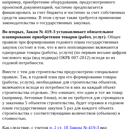
например, приобретение оборудования, предусмотренного
проектной документацией, частично предполагается
финансировать за счет бюджета и частично за счет собственных
средств заказчика. В этом случае также требуется применение
законодательства о государственных закупках.
Во-вторых, Закон № 419-З устанавливает обязательное
планирование приобретения товаров (работ, услуг).
Общее
правило при формировании годового плана государственных
закупок состоит в том, что в него попозиционно включаются
однородные товары (работы, услуги) (по первым восьми цифрам
числового кода (код под­вида) ОКРБ 007-2012) исходя из их
годовой потребности.
Вместе с тем для строительства предусмотрено специальное
правило. Так, в годовой план при его формировании товары
(работы, услуги), необходимые для строительства объектов,
включаются исходя из потребности в них на каждый объект
строительства отдельно. Это означает, что один и тот же товар
(например, бетонные блоки), если он требуется для строящихся
у заказчика 5 объектов строительства, будет отражен в годовом
плане государственных закупок 5 раз для каждого объекта
строительства с соответствующими количеством (объемом) и
стоимостью.
Как следствие, с учетом
п. 2 ст. 18 Закона № 419-З
вид