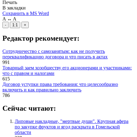
Печать
В закладки
Сохранить в MS Word
A
↔
A
-
1:1
+
Редактор рекомендует:
Сотрудничество с самозанятым: как не получить
переквалификацию договора и что писать в актах
991
Товарный заем хозобществу его акционерами и участниками:
что с правом и налогами
615
Договор уступки права требования: что целесообразно
включить и как правильно заключить
786
Сейчас читают:
Липовые накладные, "мертвые души". Крупная афера
по закупке фруктов и ягод раскрыта в Гомельской
области