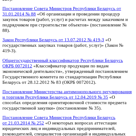
Постановление Совета Министров Республики Беларусь от
31.01.2014 № 88
«Об организации и проведении процедур
закупок товаров (работ, услуг) и расчетах между заказчиком и
подрядчиком при строительстве объектов» (постановление №
88).
Закон Республики Беларусь от 13.07.2012 № 419­-З
«О
государственных закупках товаров (работ, услуг)» (Закон №
419-­З).
Общегосударственный классификатор Республики Беларусь
ОКРБ 007­2012
«Классификатор продукции по видам
экономической деятельности», утвержденный постановлением
Государственного комитета по стандартизации Республики
Беларусь от 28.12.2012 № 83 (ОКРБ 007­2012).
Постановление Министерства антимонопольного регулирования
и торговли Республики Беларусь от 12.04.2019 № 35
«О
способах определения ориентировочной стоимости предмета
государственной закупки» (постановление № 35).
Постановление Совета Министров Республики Беларусь
от 21.03.2014 № 252
«О некоторых вопросах аттестации
юридических лиц и индивидуальных предпринимателей,
руководителей, специалистов организаций и индивидуальных