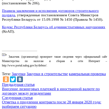
(постановление № 206).
Правила заключения и исполнения договоров строительного
подряда
, утвержденные постановлением Совета Министров
Республики Беларусь от 15.09.1998 № 1450 (Правила № 1450).
Кодекс Республики Беларусь об административных нарушениях
(КоАП).
[1]
*
Заказчик (организатор) проверяет такие сведения через официальный сайт
Министерства по налогам и сборам в сети Интернет –
http://www.portal.nalog.gov.by/debtor/.
Теги:
Закупки
Закупки в строительстве
камеральная проверка
Предыдущая статья
Внесение лизинговых платежей в иностранной валюте по
договору между резидентами
Следующая статья
Отметка о продлении контракта после 28 января 2020 года:
разбираем ситуацию