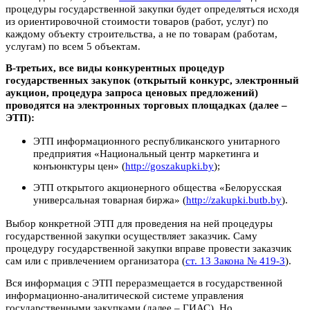
процедуры государственной закупки будет определяться исходя
из ориентировочной стоимости товаров (работ, услуг) по
каждому объекту строительства, а не по товарам (работам,
услугам) по всем 5 объектам.
В-третьих, все виды конкурентных процедур
государственных закупок (открытый конкурс, электронный
аукцион, процедура запроса ценовых предложений)
проводятся на электронных торговых площадках (далее –
ЭТП):
ЭТП информационного республиканского унитарного
предприятия «Национальный центр маркетинга и
конъюнктуры цен» (
http://goszakupki.by
);
ЭТП открытого акционерного общества «Белорусская
универсальная товарная биржа» (
http://zakupki.butb.by
).
Выбор конкретной ЭТП для проведения на ней процедуры
государственной закупки осуществляет заказчик. Саму
процедуру государственной закупки вправе провести заказчик
сам или с привлечением организатора (
ст. 13 Закона № 419-З
).
Вся информация с ЭТП переразмещается в государственной
информационно-аналитической системе управления
государственными закупками (далее – ГИАС). Но