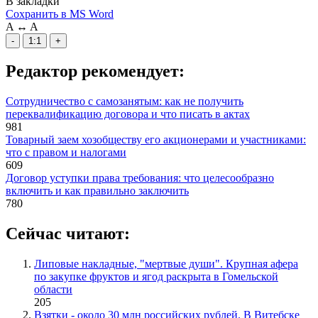
В закладки
Сохранить в MS Word
A
↔
A
-
1:1
+
Редактор рекомендует:
Сотрудничество с самозанятым: как не получить
переквалификацию договора и что писать в актах
981
Товарный заем хозобществу его акционерами и участниками:
что с правом и налогами
609
Договор уступки права требования: что целесообразно
включить и как правильно заключить
780
Сейчас читают:
Липовые накладные, "мертвые души". Крупная афера
по закупке фруктов и ягод раскрыта в Гомельской
области
205
Взятки - около 30 млн российских рублей. В Витебске