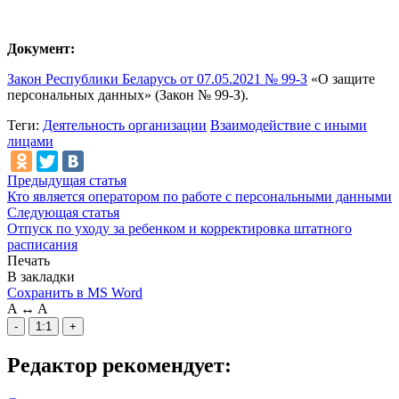
Документ:
Закон Республики Беларусь от 07.05.2021 № 99-З
«О защите
персональных данных» (Закон № 99-З).
Теги:
Деятельность организации
Взаимодействие с иными
лицами
Предыдущая статья
Кто является оператором по работе с персональными данными
Следующая статья
Отпуск по уходу за ребенком и корректировка штатного
расписания
Печать
В закладки
Сохранить в MS Word
A
↔
A
-
1:1
+
Редактор рекомендует: