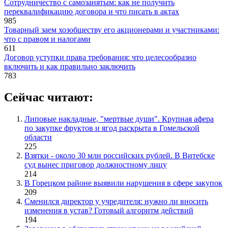
Сотрудничество с самозанятым: как не получить
переквалификацию договора и что писать в актах
985
Товарный заем хозобществу его акционерами и участниками:
что с правом и налогами
611
Договор уступки права требования: что целесообразно
включить и как правильно заключить
783
Сейчас читают:
Липовые накладные, "мертвые души". Крупная афера
по закупке фруктов и ягод раскрыта в Гомельской
области
225
Взятки - около 30 млн российских рублей. В Витебске
суд вынес приговор должностному лицу
214
В Горецком районе выявили нарушения в сфере закупок
209
Сменился директор у учредителя: нужно ли вносить
изменения в устав? Готовый алгоритм действий
194