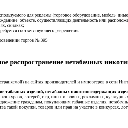
спользуемого для рекламы (торговое оборудование, мебель, иные
ражданине, объекте, осуществляющих деятельность или располо
ях, скидках;
требуется соответствующего разрешения.
роведении торгов № 395.
тное распространение нетабачных никот
траняемой) на сайтах производителей и импортеров в сети Инте
ение табачных изделий, нетабачных никотиносодержащих изде
и конкурсов, лотерей, игр, иных игровых, рекламных, культурн
редложение гражданам, покупающим табачные изделия, нетабачн
а такой покупки, товаров или прав на участие в конкурсах, ло