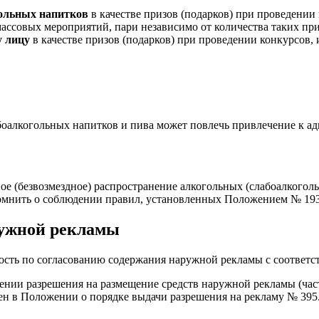
гольных напитков
в качестве призов (подарков) при проведении 
ассовых мероприятий, пари независимо от количества таких при
у лицу
в качестве призов (подарков) при проведении конкурсов,
алкогольных напитков и пива может повлечь привлечение к адми
е (безвозмездное) распространение алкогольных (слабоалкогол
помнить о соблюдении правил, установленных Положением № 193
ружной рекламы
анность по согласованию содержания наружной рекламы с соотв
чении разрешения на размещение средств наружной рекламы (час
ен в Положении о порядке выдачи разрешения на рекламу № 395