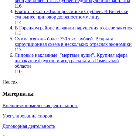
вернули более 5 тыс. рублей недополученной зарплаты
116
Взятки - около 30 млн российских рублей. В Витебске
суд вынес приговор должностному лицу
114
В Горецком районе выявили нарушения в сфере закупок
113
Сумма взяток - более 750 тыс. рублей. Вскрыта
коррупционная схема в нескольких отраслях экономики
113
Липовые накладные, "мертвые души". Крупная афера
по закупке фруктов и ягод раскрыта в Гомельской
области
110
Наверх
Материалы
Внешнеэкономическая деятельность
Урегулирование споров
Договорная деятельность