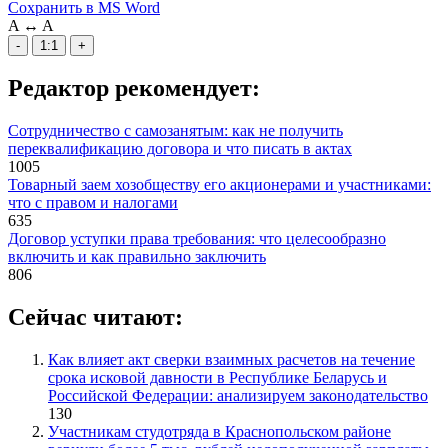
Сохранить в MS Word
A
↔
A
-
1:1
+
Редактор рекомендует:
Сотрудничество с самозанятым: как не получить
переквалификацию договора и что писать в актах
1005
Товарный заем хозобществу его акционерами и участниками:
что с правом и налогами
635
Договор уступки права требования: что целесообразно
включить и как правильно заключить
806
Сейчас читают:
Как влияет акт сверки взаимных расчетов на течение
срока исковой давности в Республике Беларусь и
Российской Федерации: анализируем законодательство
130
Участникам студотряда в Краснопольском районе