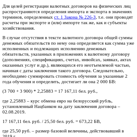
Для целей регистрации валютных договоров на физических лиц
распространяются определения импорта и экспорта в значениях
терминов, определенных
ст. 1 Закона № 226-З
, т.е. они проводят
расчеты при экспорте и (или) импорте так же, как и субъекты
хозяйствования.
В случае отсутствия в тексте валютного договора общей суммы
денежных обязательств по нему она определяется как сумма уже
исполненных и подлежащих исполнению денежных
обязательств, указанных в приложениях к валютному договору
(дополнениях, спецификациях, счетах, инвойсах, заявках, актах
оказанных услуг и др.), являющихся его неотъемлемой частью,
начиная с даты заключения такого договора. Следовательно,
необходимо суммировать стоимость обучения за указанные 2
года обучения и определить, достигает ли она 2 000 БВ:
(3 700 + 3 900) * 2,25883 = 17 167,11 бел. руб.,
где 2,25883 – курс обмена евро на белорусский рубль,
установленный Нацбанком на дату заключения договора –
02.08.2019.
17 167,11 бел. руб. / 25,50 бел. руб. = 673,22 БВ,
где 25,50 руб. – размер базовой величины, действовавший в
2019 г.