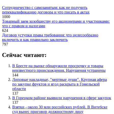
Сотрудничество с самозанятым: как не получить
переквалификацию договора и что писать в актах
1000
Товарный заем хозобществу его акционерами и участниками:
что с правом и налогами
624
Договор уступки права требования: что целесообразно
включить и как правильно заключить
797
Сейчас читают:
В Бресте на рынке обнаружили просрочку и товары
неизвестного происхождения. Нарушения устранены
144
Липовые накладные, "мертвые души". Крупная афера
по закупке фруктов и ягод раскрыта в Гомельской
области
137
В Горецком районе выявили нарушения в сфере закупок
137
Взятки - около 30 млн российских рублей. В Витебске
суд вынес приговор должностному лицу