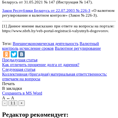
Беларусь от 31.05.2021 № 147 (Инструкция № 147).
Закон Республики Беларусь от 22.07.2003 № 226-З
«О валютном
регулировании и валютном контроле» (Закон № 226-З).
[1] Данное мнение высказано при ответе на вопросы на портале:
https://www.nbrb.by/veb-portal-registracii-valyutnyh-dogovorov.
Теги:
Внешнеэкономическая деятельность
Валютный
контроль
исчисление сроков
Валютное регулирование
Предыдущая статья
Как отличить прощение долга от дарения?
Следующая статья
Коллективная (бригадная) материальная ответственность:
отвечаем на вопросы
Печать
В закладки
Сохранить в MS Word
A
↔
A
-
1:1
+
Редактор рекомендует: