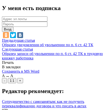
У меня есть подписка
Вход
Предыдущая статья
Образец уведомления об увольнении по п. 6 ст. 42 ТК
Следующая статья
Образец записи об увольнении по п. 6 ст. 42 ТК в трудовую
книжку работника
Печать
В закладки
Сохранить в MS Word
A
↔
A
-
1:1
+
Редактор рекомендует:
Сотрудничество с самозанятым: как не получить
переквалификацию договора и что писать в актах