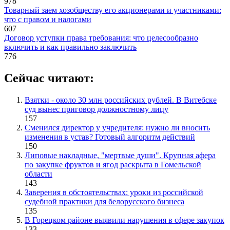
978
Товарный заем хозобществу его акционерами и участниками:
что с правом и налогами
607
Договор уступки права требования: что целесообразно
включить и как правильно заключить
776
Сейчас читают:
Взятки - около 30 млн российских рублей. В Витебске
суд вынес приговор должностному лицу
157
Сменился директор у учредителя: нужно ли вносить
изменения в устав? Готовый алгоритм действий
150
Липовые накладные, "мертвые души". Крупная афера
по закупке фруктов и ягод раскрыта в Гомельской
области
143
Заверения в обстоятельствах: уроки из российской
судебной практики для белорусского бизнеса
135
В Горецком районе выявили нарушения в сфере закупок
133