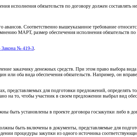
ения исполнения обязательств по договору должен составлять не
о авансов. Соответственно вышеуказанное требование относится
 мнению МАРТ, размер обеспечения исполнения обязательств по 
6 Закона № 419-З
.
сление заказчику денежных средств. При этом право выбора вид
ин или оба вида обеспечения обязательств. Например, он вправ
ах, представляемых для подготовки предложений, определять то
ано на то, чтобы участник в своем предложении выбрал вид обе
лжны быть установлены в проекте договора госзакупки либо в д
должны быть включены в документы, представляемые для подгот
едении процедуры закупки из одного источника соответствующи