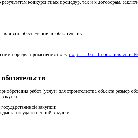
 результатам конкурентных процедур, так и к договорам, заклю
навливать обеспечение не обязательно.
нений порядка применения норм
подп. 1.10 п. 1 постановления 
 обязательств
иобретения работ (услуг) для строительства объекта размер обе
 закупки:
 государственной закупки;
едмета
государственной
закупки
.