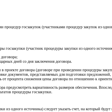
 процедур госзакупок (участниками процедур закупок из одног
ры госзакупки (участник процедуры закупки из одного источник
до­говора;
дарных дней со дня заключения договора.
 в проекте договора (договоре при проведении процедуры закуп
отовке документов, представляемых для подготовки предложений,
еть от процента снижения цены договора по отношению к ориент
ра предусмотреть вариативность размеров обеспечения. Впослед
льтатов процедуры госзакупки.
и из одного источника) следует указать счет, на который будут 