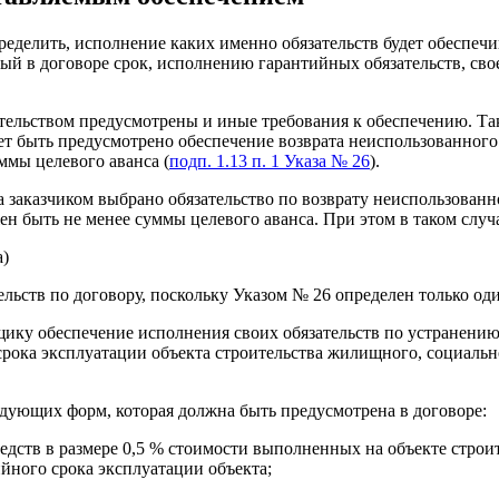
еделить, исполнение каких именно обязательств будет обеспечи
ый в договоре срок, исполнению гарантийных обязательств, св
ательством предусмотрены и иные требования к обеспечению. Так
ет быть предусмотрено обеспечение возврата неиспользованного
ммы целевого аванса (
подп. 1.13 п. 1 Указа № 26
).
а заказчиком выбрано обязательство по возврату неиспользованн
н быть не менее суммы целевого аванса. При этом в таком случа
а)
ельств по договору, поскольку Указом № 26 определен только од
йщику обеспечение исполнения своих обязательств по устранени
срока эксплуатации объекта строительства жилищного, социальн
ледующих форм, которая должна быть предусмотрена в договоре:
средств в размере 0,5 % стоимости выполненных на объекте стро
ийного срока эксплуатации объекта;