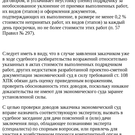
договором, и уплачивает неустойку (пеню) подрядчику за
необоснованное уклонение от приемки выполненных работ,
их видов (этапов) и оформления документов,
подтверждающих их выполнение, в размере не менее 0,2 %
стоимости непринятых работ, их видов (этапов) за каждый
день просрочки, но не более стоимости этих работ (п. 57
Правил № 297).
Следует иметь в виду, что в случае заявления заказчиком уже
в ходе судебного разбирательства возражений относительно
указанных в актах стоимости выполненных подрядчиком
работ, других недостатков разработанной проектно-сметной
документации экономический суд в силу требований ст. 108
ХПК обязан дать оценку приведенным возражениям,
проверить обоснованность этих доводов, поскольку никакие
доказательства не имеют для экономического суда заранее
установленной силы.
С целью проверки доводов заказчика экономический суд
вправе назначить соответствующую экспертизу, вызвать в
судебное заседание для дачи пояснений и (или) дачи
заключения лицо, обладающее познаниями эксперта
(специалиста) по спорным вопросам, или привлечь для
участия в хозяйственном процессе компетентный орган в