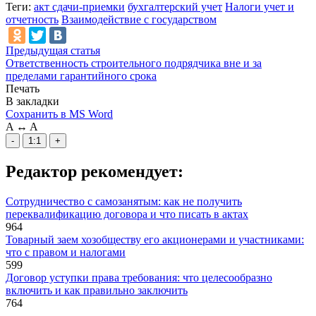
Теги:
акт сдачи-приемки
бухгалтерский учет
Налоги учет и
отчетность
Взаимодействие с государством
Предыдущая статья
Ответственность строительного подрядчика вне и за
пределами гарантийного срока
Печать
В закладки
Сохранить в MS Word
A
↔
A
-
1:1
+
Редактор рекомендует:
Сотрудничество с самозанятым: как не получить
переквалификацию договора и что писать в актах
964
Товарный заем хозобществу его акционерами и участниками:
что с правом и налогами
599
Договор уступки права требования: что целесообразно
включить и как правильно заключить
764