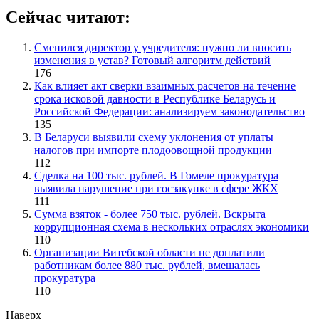
Сейчас читают:
Сменился директор у учредителя: нужно ли вносить
изменения в устав? Готовый алгоритм действий
176
Как влияет акт сверки взаимных расчетов на течение
срока исковой давности в Республике Беларусь и
Российской Федерации: анализируем законодательство
135
В Беларуси выявили схему уклонения от уплаты
налогов при импорте плодоовощной продукции
112
Сделка на 100 тыс. рублей. В Гомеле прокуратура
выявила нарушение при госзакупке в сфере ЖКХ
111
Сумма взяток - более 750 тыс. рублей. Вскрыта
коррупционная схема в нескольких отраслях экономики
110
Организации Витебской области не доплатили
работникам более 880 тыс. рублей, вмешалась
прокуратура
110
Наверх