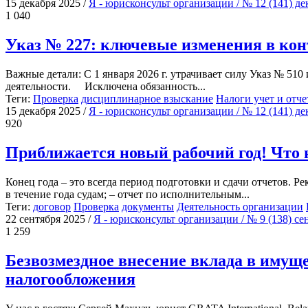
15 декабря 2025
/
Я - юрисконсульт организации / № 12 (141) д
1 040
Указ № 227: ключевые изменения в конт
Важные детали: С 1 января 2026 г. утрачивает силу Указ № 510
деятельности. Исключена обязанность...
Теги:
Проверка
дисциплинарное взыскание
Налоги учет и отче
15 декабря 2025
/
Я - юрисконсульт организации / № 12 (141) д
920
Приближается новый рабочий год! Что 
Конец года – это всегда период подготовки и сдачи отчетов. Р
в течение года судам; – отчет по исполнительным...
Теги:
договор
Проверка
документы
Деятельность организации
22 сентября 2025
/
Я - юрисконсульт организации / № 9 (138) с
1 259
Безвозмездное внесение вклада в имущ
налогообложения