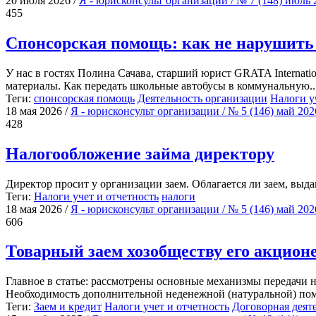
20 июля 2026
/
Я - юрисконсульт организации / № 7 (148) июль
455
Спонсорская помощь: как не нарушить 
У нас в гостях Полина Сачава, старший юрист GRATA Internatio
материалы. Как передать школьные автобусы в коммунальную..
Теги:
спонсорская помощь
Деятельность организации
Налоги у
18 мая 2026
/
Я - юрисконсульт организации / № 5 (146) май 20
428
Налогообложение займа директору
Директор просит у организации заем. Облагается ли заем, выд
Теги:
Налоги учет и отчетность
налоги
18 мая 2026
/
Я - юрисконсульт организации / № 5 (146) май 20
606
Товарный заем хозобществу его акцион
Главное в статье: рассмотрены основные механизмы передачи
Необходимость дополнительной неденежной (натуральной) по
Теги:
Заем и кредит
Налоги учет и отчетность
Договорная деят