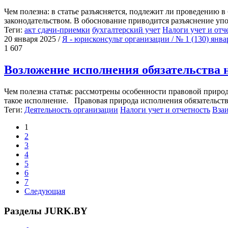
Чем полезна: в статье разъясняется, подлежит ли проведению 
законодательством. В обоснование приводится разъяснение упо
Теги:
акт сдачи-приемки
бухгалтерский учет
Налоги учет и отч
20 января 2025
/
Я - юрисконсульт организации / № 1 (130) янв
1 607
Возложение исполнения обязательства 
Чем полезна статья: рассмотрены особенности правовой природ
такое исполнение. Правовая природа исполнения обязательств
Теги:
Деятельность организации
Налоги учет и отчетность
Вза
1
2
3
4
5
6
7
Следующая
Разделы JURK.BY