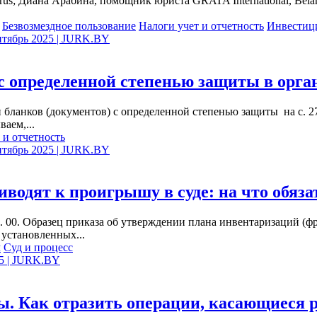
larus; Диана Арабина, помощник юриста GRATA International, Bel
Безвозмездное пользование
Налоги учет и отчетность
Инвестиц
ентябрь 2025 | JURK.BY
 с определенной степенью защиты в орган
бланков (документов) с определенной степенью защиты на с. 27
аем,...
 и отчетность
ентябрь 2025 | JURK.BY
водят к проигрышу в суде: на что обяза
 00. Образец приказа об утверждении плана инвентаризаций (фра
 установленных...
м
Суд и процесс
25 | JURK.BY
 Как отразить операции, касающиеся ра