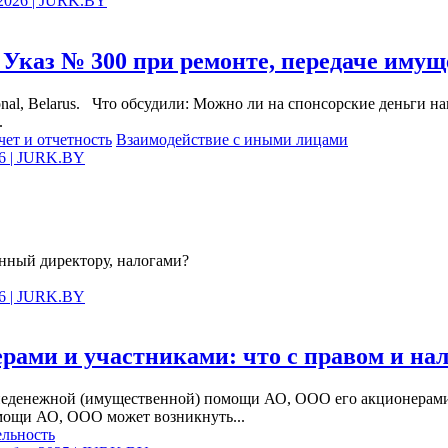
 2026 | JURK.BY
Указ № 300 при ремонте, передаче имущ
nal, Belarus. Что обсудили: Можно ли на спонсорские деньги на
.
чет и отчетность
Взаимодействие с иными лицами
26 | JURK.BY
анный директору, налогами?
26 | JURK.BY
ерами и участниками: что с правом и на
 неденежной (имущественной) помощи АО, ООО его акционерами
мощи АО, ООО может возникнуть...
ельность