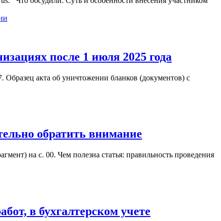
arus. Что обсудили: Суть и особенности внесения участником
ии
изациях после 1 июля 2025 года
. Образец акта об уничтожении бланков (документов) с
тельно обратить внимание
гмент) на с. 00. Чем полезна статья: правильность проведения
бот, в бухгалтерском учете