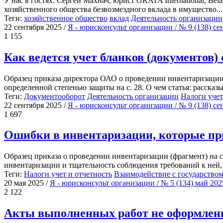
У нас в гостях: Сергей Махнач, юрист GRATA International, Be
хозяйственного общества безвозмездного вклада в имущество...
Теги:
хозяйственное общество
вклад
Деятельность организации
22 сентября 2025
/
Я - юрисконсульт организации / № 9 (138) с
1 155
Как ведется учет бланков (документов)
Образец приказа директора ОАО о проведении инвентаризации 
определенной степенью защиты на с. 28. О чем статья: рассказыв
Теги:
Документооборот
Деятельность организации
Налоги учет
22 сентября 2025
/
Я - юрисконсульт организации / № 9 (138) с
1 697
Ошибки в инвентаризации, которые при
Образец приказа о проведении инвентаризации (фрагмент) на с.
инвентаризации и тщательность соблюдения требований к ней,
Теги:
Налоги учет и отчетность
Взаимодействие с государство
20 мая 2025
/
Я - юрисконсульт организации / № 5 (134) май 20
2 122
Акты выполненных работ не оформлены.