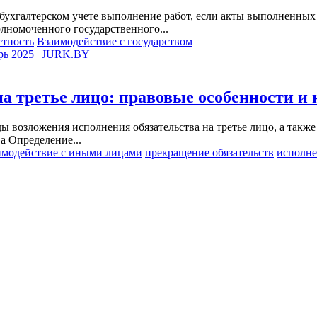
в бухгалтерском учете выполнение работ, если акты выполненны
лномоченного государственного...
етность
Взаимодействие с государством
арь 2025 | JURK.BY
на третье лицо: правовые особенности и
ы возложения исполнения обязательства на третье лицо, а такж
а Определение...
имодействие с иными лицами
прекращение обязательств
исполне