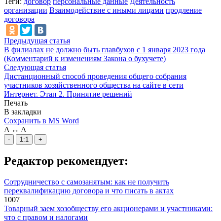
Теги:
договор
персональные данные
Деятельность
организации
Взаимодействие с иными лицами
продление
договора
Предыдущая статья
В филиалах не должно быть главбухов с 1 января 2023 года
(Комментарий к изменениям Закона о бухучете)
Следующая статья
Дистанционный способ проведения общего собрания
участников хозяйственного общества на сайте в сети
Интернет. Этап 2. Принятие решений
Печать
В закладки
Сохранить в MS Word
A
↔
A
-
1:1
+
Редактор рекомендует:
Сотрудничество с самозанятым: как не получить
переквалификацию договора и что писать в актах
1007
Товарный заем хозобществу его акционерами и участниками:
что с правом и налогами