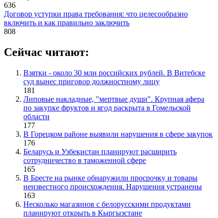
636
Договор уступки права требования: что целесообразно
включить и как правильно заключить
808
Сейчас читают:
Взятки - около 30 млн российских рублей. В Витебске
суд вынес приговор должностному лицу
181
Липовые накладные, "мертвые души". Крупная афера
по закупке фруктов и ягод раскрыта в Гомельской
области
177
В Горецком районе выявили нарушения в сфере закупок
176
Беларусь и Узбекистан планируют расширить
сотрудничество в таможенной сфере
165
В Бресте на рынке обнаружили просрочку и товары
неизвестного происхождения. Нарушения устранены
163
Несколько магазинов с белорусскими продуктами
планируют открыть в Кыргызстане