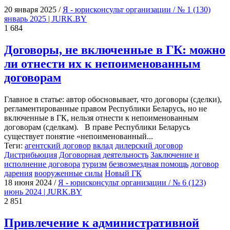
20 января 2025
/
Я - юрисконсульт организации / № 1 (130)
январь 2025 | JURK.BY
1 684
Договоры, не включенные в ГК: можно
ли отнести их к непоименованным
договорам
Главное в статье: автор обосновывает, что договоры (сделки),
регламентированные правом Республики Беларусь, но не
включенные в ГК, нельзя отнести к непоименованным
договорам (сделкам). В праве Республики Беларусь
существует понятие «непоименованный...
Теги:
агентский договор
вклад
дилерский договор
Дистрибьюция
Договорная деятельность
Заключение и
исполнение договора
туризм
безвозмездная помощь
договор
дарения
вооруженные силы
Новый ГК
18 июня 2024
/
Я - юрисконсульт организации / № 6 (123)
июнь 2024 | JURK.BY
2 851
Привлечение к административной