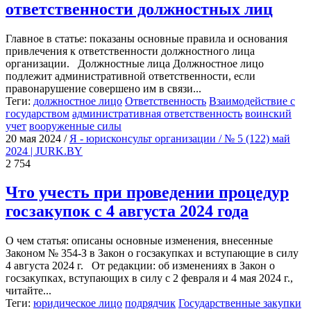
ответственности должностных лиц
Главное в статье: показаны основные правила и основания
привлечения к ответственности должностного лица
организации. Должностные лица Должностное лицо
подлежит административной ответственности, если
правонарушение совершено им в связи...
Теги:
должностное лицо
Ответственность
Взаимодействие с
государством
административная ответственность
воинский
учет
вооруженные силы
20 мая 2024
/
Я - юрисконсульт организации / № 5 (122) май
2024 | JURK.BY
2 754
Что учесть при проведении процедур
госзакупок с 4 августа 2024 года
О чем статья: описаны основные изменения, внесенные
Законом № 354-З в Закон о госзакупках и вступающие в силу
4 августа 2024 г. От редакции: об изменениях в Закон о
госзакупках, вступающих в силу с 2 февраля и 4 мая 2024 г.,
читайте...
Теги:
юридическое лицо
подрядчик
Государственные закупки