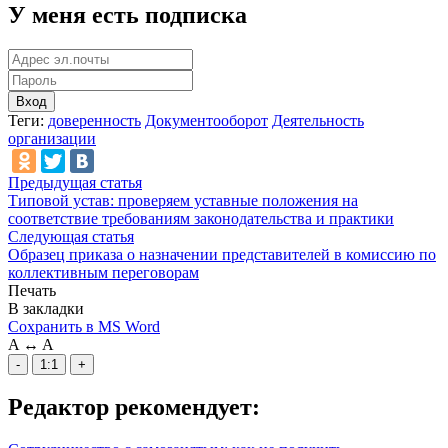
У меня есть подписка
Вход
Теги:
доверенность
Документооборот
Деятельность
организации
Предыдущая статья
Типовой устав: проверяем уставные положения на
соответствие требованиям законодательства и практики
Следующая статья
Образец приказа о назначении представителей в комиссию по
коллективным переговорам
Печать
В закладки
Сохранить в MS Word
A
↔
A
-
1:1
+
Редактор рекомендует: