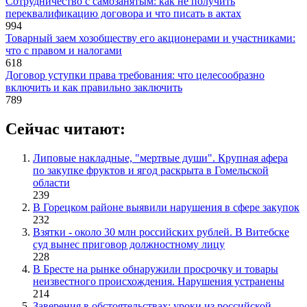
Сотрудничество с самозанятым: как не получить
переквалификацию договора и что писать в актах
994
Товарный заем хозобществу его акционерами и участниками:
что с правом и налогами
618
Договор уступки права требования: что целесообразно
включить и как правильно заключить
789
Сейчас читают:
Липовые накладные, "мертвые души". Крупная афера
по закупке фруктов и ягод раскрыта в Гомельской
области
239
В Горецком районе выявили нарушения в сфере закупок
232
Взятки - около 30 млн российских рублей. В Витебске
суд вынес приговор должностному лицу
228
В Бресте на рынке обнаружили просрочку и товары
неизвестного происхождения. Нарушения устранены
214
Заверения в обстоятельствах: уроки из российской