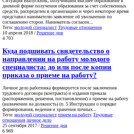
Ситуация Выпускник, получивший высшее образование в
дневной форме получения образования за счет собственных
средств, распределен в организацию и через некоторое время
представил нанимателю заявление об увольнении по
соглашению сторон. Наниматель согласен...
Теги:
молодой специалист
Трудовые отношения
10 апреля 2018
/
Решение дня
4 703
Куда подшивать свидетельство о
направлении на работу молодого
специалиста: до или после копии
приказа о приеме на работу?
Личное дело работника формируется после заключения
трудового договора (контракта) и издания приказа
(распоряжения, решения, постановления) о приеме на работу
(назначении на должность) (п. 5 Инструкции о порядке
формирования, ведения и хранения личных...
Теги:
молодой специалист
прием на работу
Трудовые
отношения
личное дело
25 сентября 2017
/
Решение дня
6 969