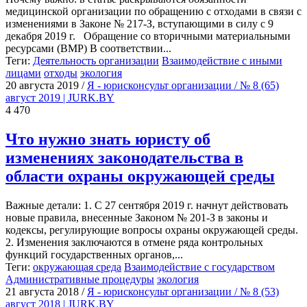
медицинской организации по обращению с отходами в связи с
изменениями в Законе № 217-З, вступающими в силу с 9
декабря 2019 г. Обращение со вторичными материальными
ресурсами (ВМР) В соответствии...
Теги:
Деятельность организации
Взаимодействие с иными
лицами
отходы
экология
20 августа 2019
/
Я - юрисконсульт организации / № 8 (65)
август 2019 | JURK.BY
4 470
Что нужно знать юристу об
изменениях законодательства в
области охраны окружающей среды
Важные детали: 1. С 27 сентября 2019 г. начнут действовать
новые правила, внесенные Законом № 201-З в законы и
кодексы, регулирующие вопросы охраны окружающей среды.
2. Изменения заключаются в отмене ряда контрольных
функций государственных органов,...
Теги:
окружающая среда
Взаимодействие с государством
Административные процедуры
экология
21 августа 2018
/
Я - юрисконсульт организации / № 8 (53)
август 2018 | JURK.BY