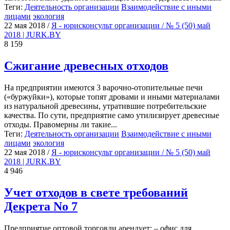
Теги:
Деятельность организации
Взаимодействие с иными
лицами
экология
22 мая 2018
/
Я - юрисконсульт организации / № 5 (50) май
2018 | JURK.BY
8 159
Сжигание древесных отходов
На предприятии имеются 3 варочно-отопительные печи
(«буржуйки»), которые топят дровами и иными материалами
из натуральной древесины, утратившие потребительские
качества. По сути, предприятие само утилизирует древесные
отходы. Правомерны ли такие...
Теги:
Деятельность организации
Взаимодействие с иными
лицами
экология
22 мая 2018
/
Я - юрисконсульт организации / № 5 (50) май
2018 | JURK.BY
4 946
Учет отходов в свете требований
Декрета No 7
Предприятие оптовой торговли арендует: – офис для