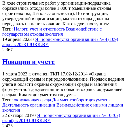
В ходе строительных работ у организации-подрядчика
образовались отходы более 1 000 т (смешанные отходы
строительства, 4-й класс опасности). По инструкции,
утвержденной в организации, мы эти отходы должны
передавать на использование. Как следует поступить:...
Теги:
Налоги учет и отчетность
Взаимодействие с
государством
отходы
экология
19 апреля 2023
/
Я - юрисконсульт организации / № 4 (109)
апрель 2023 | JURK.BY
2 367
Новации в учете
1 марта 2023 г. отменен ТКП 17.02-12-2014 «Охрана
окружающей среды и природопользование. Порядок ведения
учета в области охраны окружающей среды и заполнения
форм учетной документации в области охраны окружающей
среды». Каким документом следует...
Теги:
окружающая среда
Документооборот
документы
Деятельность организации
Взаимодействие с иными лицами
экология
22 октября 2019
/
Я - юрисконсульт организации / № 10 (67)
октябрь 2019 | JURK.BY
2 425