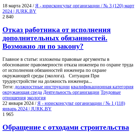
18 мартa 2024
/
Я - юрисконсульт организации / № 3 (120) март
2024 | JURK.BY
2 840
Отказ работника от исполнения
дополнительных обязанностей.
Возможно ли по закону?
Главное в статье: изложены правовые аргументы в
обоснование правомерности отказа инженера по охране труда
от исполнения обязанностей инженера по охране
окружающей среды (эколога). Ситуация При
трудоустройстве на должность инженера...
Теги:
должностные инструкции
квалификационная категория
окружающая среда
Деятельность организации
Трудовые
отношения
экология
22 января 2024
/
Я - юрисконсульт организации / № 1 (118)
январь 2024 | JURK.BY
1 965
Обращение с отходами строительства