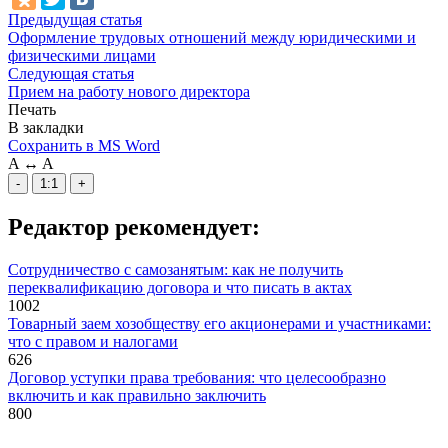
Предыдущая статья
Оформление трудовых отношений между юридическими и
физическими лицами
Следующая статья
Прием на работу нового директора
Печать
В закладки
Сохранить в MS Word
A
↔
A
-
1:1
+
Редактор рекомендует:
Сотрудничество с самозанятым: как не получить
переквалификацию договора и что писать в актах
1002
Товарный заем хозобществу его акционерами и участниками:
что с правом и налогами
626
Договор уступки права требования: что целесообразно
включить и как правильно заключить
800