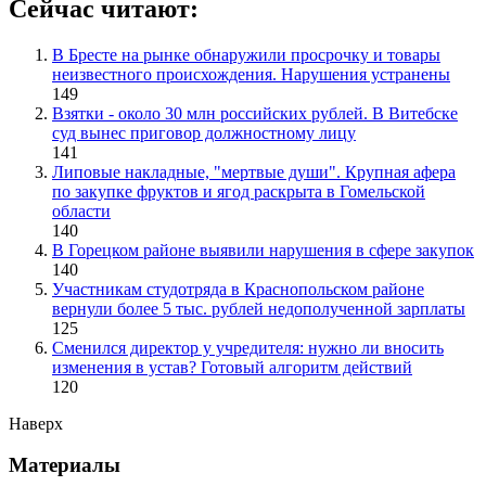
Сейчас читают:
В Бресте на рынке обнаружили просрочку и товары
неизвестного происхождения. Нарушения устранены
149
Взятки - около 30 млн российских рублей. В Витебске
суд вынес приговор должностному лицу
141
Липовые накладные, "мертвые души". Крупная афера
по закупке фруктов и ягод раскрыта в Гомельской
области
140
В Горецком районе выявили нарушения в сфере закупок
140
Участникам студотряда в Краснопольском районе
вернули более 5 тыс. рублей недополученной зарплаты
125
Сменился директор у учредителя: нужно ли вносить
изменения в устав? Готовый алгоритм действий
120
Наверх
Материалы