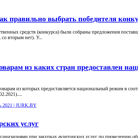
как правильно выбрать победителя конк
ственных средств (конкурса) были собраны предложения поставщ
со вторым нет). У...
товарам из каких стран предоставлен на
ан, товарам из которых предоставляется национальный режим в с
2.2021)....
рь 2021 | JURK.BY
рских услуг
ганизациями при закупках аудиторских услуг по проведению обя