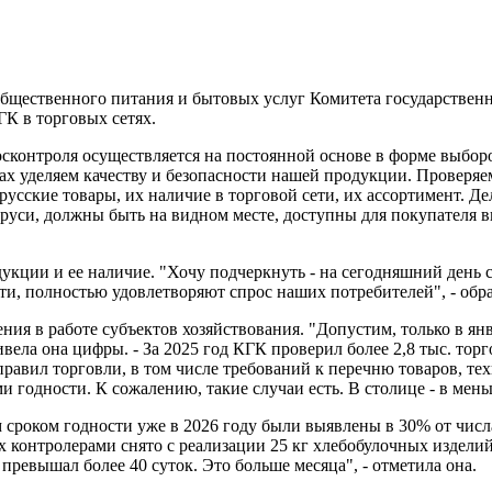
 общественного питания и бытовых услуг Комитета государстве
ГК в торговых сетях.
осконтроля осуществляется на постоянной основе в форме выбор
ах уделяем качеству и безопасности нашей продукции. Проверя
усские товары, их наличие в торговой сети, их ассортимент. Д
аруси, должны быть на видном месте, доступны для покупателя в
укции и ее наличие. "Хочу подчеркнуть - на сегодняшний день
ти, полностью удовлетворяют спрос наших потребителей", - обр
я в работе субъектов хозяйствования. "Допустим, только в янв
ривела она цифры. - За 2025 год КГК проверил более 2,8 тыс. то
равил торговли, в том числе требований к перечню товаров, те
годности. К сожалению, такие случаи есть. В столице - в меньш
сроком годности уже в 2026 году были выявлены в 30% от числа
ах контролерами снято с реализации 25 кг хлебобулочных издел
ревышал более 40 суток. Это больше месяца", - отметила она.