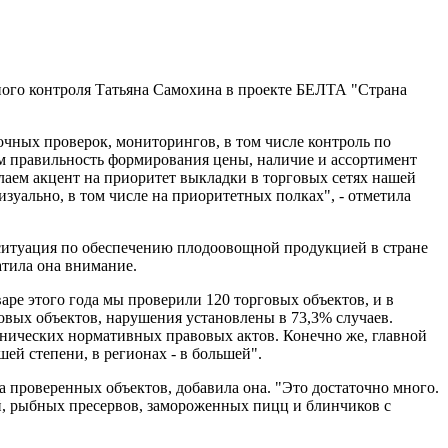
нного контроля Татьяна Самохина в проекте БЕЛТА "Страна
очных проверок, мониторингов, в том числе контроль по
ем правильность формирования цены, наличие и ассортимент
елаем акцент на приоритет выкладки в торговых сетях нашей
изуально, в том числе на приоритетных полках", - отметила
 ситуация по обеспечению плодоовощной продукцией в стране
атила она внимание.
аре этого года мы проверили 120 торговых объектов, и в
рговых объектов, нарушения установлены в 73,3% случаев.
хнических нормативных правовых актов. Конечно же, главной
ей степени, в регионах - в большей".
 проверенных объектов, добавила она. "Это достаточно много.
ий, рыбных пресервов, замороженных пицц и блинчиков с