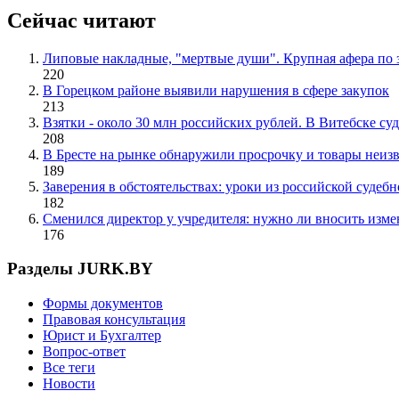
Сейчас читают
Липовые накладные, "мертвые души". Крупная афера по з
220
В Горецком районе выявили нарушения в сфере закупок
213
Взятки - около 30 млн российских рублей. В Витебске с
208
В Бресте на рынке обнаружили просрочку и товары неиз
189
Заверения в обстоятельствах: уроки из российской судеб
182
Сменился директор у учредителя: нужно ли вносить изме
176
Разделы JURK.BY
Формы документов
Правовая консультация
Юрист и Бухгалтер
Вопрос-ответ
Все теги
Новости