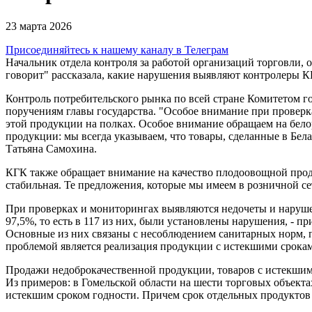
23 мартa 2026
Присоединяйтесь к нашему каналу в Телеграм
Начальник отдела контроля за работой организаций торговли,
говорит" рассказала, какие нарушения выявляют контролеры К
Контроль потребительского рынка по всей стране Комитетом г
поручениям главы государства. "Особое внимание при проверк
этой продукции на полках. Особое внимание обращаем на белор
продукции: мы всегда указываем, что товары, сделанные в Бел
Татьяна Самохина.
КГК также обращает внимание на качество плодоовощной прод
стабильная. Те предложения, которые мы имеем в розничной се
При проверках и мониторингах выявляются недочеты и нарушени
97,5%, то есть в 117 из них, были установлены нарушения, - п
Основные из них связаны с несоблюдением санитарных норм, п
проблемой является реализация продукции с истекшими сроками 
Продажи недоброкачественной продукции, товаров с истекшим 
Из примеров: в Гомельской области на шести торговых объект
истекшим сроком годности. Причем срок отдельных продуктов п