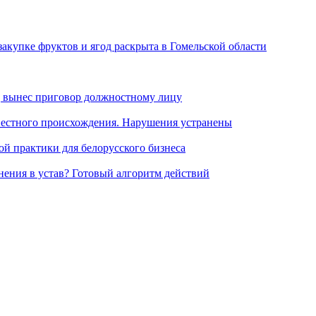
акупке фруктов и ягод раскрыта в Гомельской области
уд вынес приговор должностному лицу
вестного происхождения. Нарушения устранены
ной практики для белорусского бизнеса
нения в устав? Готовый алгоритм действий