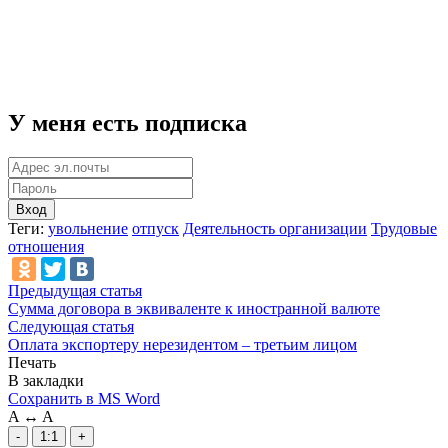
У меня есть подписка
Вход
Теги:
увольнение
отпуск
Деятельность организации
Трудовые
отношения
Предыдущая статья
Сумма договора в эквиваленте к иностранной валюте
Следующая статья
Оплата экспортеру нерезидентом – третьим лицом
Печать
В закладки
Сохранить в MS Word
A
↔
A
-
1:1
+