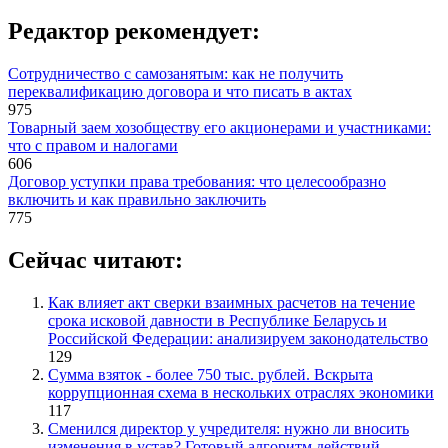
Редактор рекомендует:
Сотрудничество с самозанятым: как не получить
переквалификацию договора и что писать в актах
975
Товарный заем хозобществу его акционерами и участниками:
что с правом и налогами
606
Договор уступки права требования: что целесообразно
включить и как правильно заключить
775
Сейчас читают:
Как влияет акт сверки взаимных расчетов на течение
срока исковой давности в Республике Беларусь и
Российской Федерации: анализируем законодательство
129
Сумма взяток - более 750 тыс. рублей. Вскрыта
коррупционная схема в нескольких отраслях экономики
117
Сменился директор у учредителя: нужно ли вносить
изменения в устав? Готовый алгоритм действий