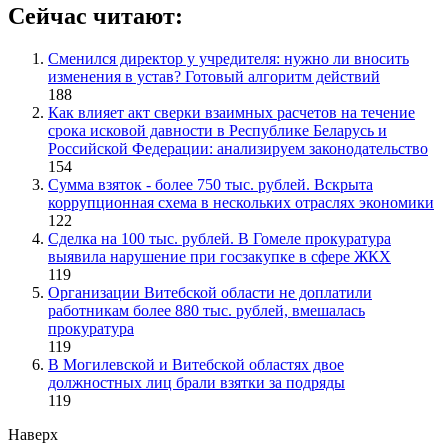
Сейчас читают:
Сменился директор у учредителя: нужно ли вносить
изменения в устав? Готовый алгоритм действий
188
Как влияет акт сверки взаимных расчетов на течение
срока исковой давности в Республике Беларусь и
Российской Федерации: анализируем законодательство
154
Сумма взяток - более 750 тыс. рублей. Вскрыта
коррупционная схема в нескольких отраслях экономики
122
Сделка на 100 тыс. рублей. В Гомеле прокуратура
выявила нарушение при госзакупке в сфере ЖКХ
119
Организации Витебской области не доплатили
работникам более 880 тыс. рублей, вмешалась
прокуратура
119
В Могилевской и Витебской областях двое
должностных лиц брали взятки за подряды
119
Наверх