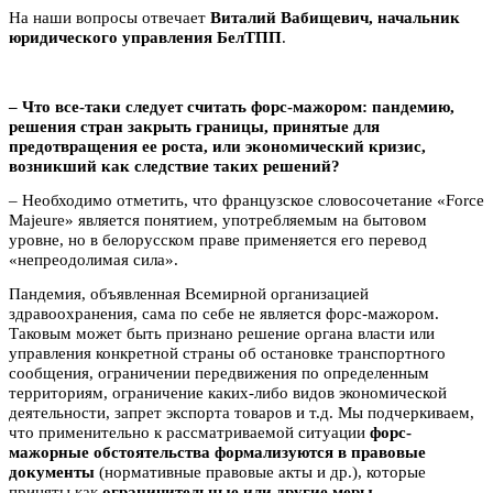
На наши вопросы отвечает
Виталий Вабищевич, начальник
юридического управления БелТПП
.
– Что все-таки следует считать форс-мажором: пандемию,
решения стран закрыть границы, принятые для
предотвращения ее роста, или экономический кризис,
возникший как следствие таких решений?
– Необходимо отметить, что французское словосочетание «Force
Majeure» является понятием, употребляемым на бытовом
уровне, но в белорусском праве применяется его перевод
«непреодолимая сила».
Пандемия, объявленная Всемирной организацией
здравоохранения, сама по себе не является форс-мажором.
Таковым может быть признано решение органа власти или
управления конкретной страны об остановке транспортного
сообщения, ограничении передвижения по определенным
территориям, ограничение каких-либо видов экономической
деятельности, запрет экспорта товаров и т.д. Мы подчеркиваем,
что применительно к рассматриваемой ситуации
форс-
мажорные обстоятельства формализуются в правовые
документы
(нормативные правовые акты и др.), которые
приняты как
ограничительные или другие меры,