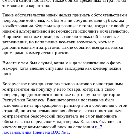
смысл в самой поставке. Также боятся временных затрат из-за
таможни или карантина.
Такие обстоятельства никак нельзя признать обстоятельствами
непреодолимой силы, как бы мы ни сочувствовали субъектам
хозяйствования. Форс-мажор возникает тогда, когда нет вообще
никакой альтернативной возможности исполнить обязательство.
В приведенных же примерах возникли только объективные
затруднения, но исполнение все-таки возможно, хоть и с
дополнительными затратами. Такие события всегда являются
примерами коммерческих рисков.
Вместе с тем был случай, когда мы дали заключение о форс-
мажоре, хотя внешне ситуация выглядела как коммерческий
риск.
Белорусское предприятие заключило договор с иностранным
контрагентом на покупку у него товара, который, в свою
очередь, предполагался к поставке партнеру на территории
Республики Беларусь. Внешнеторговая поставка не была
исполнена из-за прекращения транспортного сообщения с этой
страной, но из-за невыполнения обязательства иностранным
контрагентом белорусский покупатель не смог выполнить
обязательства перед своим партнером. Казалось бы, здесь в
чистом виде коммерческий риск на основании
п. 7
постановления Пленума ВХС № 1
.