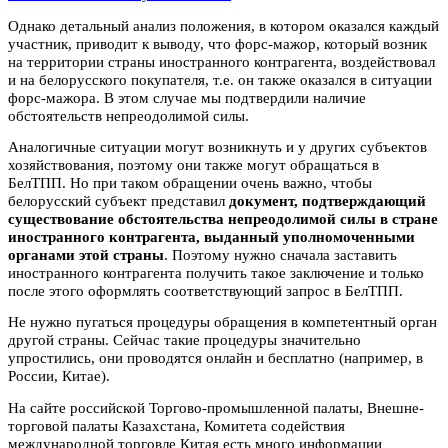
Однако детальный анализ положения, в котором оказался каждый
участник, приводит к выводу, что форс-мажор, который возник
на территории страны иностранного контрагента, воздействовал
и на белорусского покупателя, т.е. он также оказался в ситуации
форс-мажора. В этом случае мы подтвердили наличие
обстоятельств непреодолимой силы.
Аналогичные ситуации могут возникнуть и у других субъектов
хозяйствования, поэтому они также могут обращаться в
БелТПП. Но при таком обращении очень важно, чтобы
белорусский субъект представил
документ, подтверждающий
существование обстоятельства непреодолимой силы в стране
иностранного контрагента, выданный уполномоченными
органами этой страны
. Поэтому нужно сначала заставить
иностранного контрагента получить такое заключение и только
после этого оформлять соответствующий запрос в БелТПП.
Не нужно пугаться процедуры обращения в компетентный орган
другой страны. Сейчас такие процедуры значительно
упростились, они проводятся онлайн и бесплатно (например, в
России, Китае).
На сайте российской Торгово-промышленной палаты, Внешне­
торговой палаты Казахстана, Комитета содействия
международной торговле Китая есть много информации