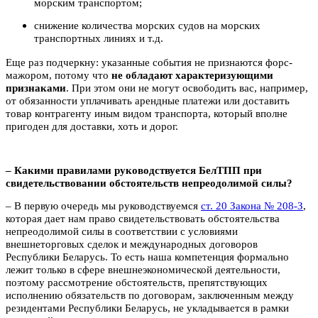
морским транспортом;
снижение количества морских судов на морских
транспортных линиях и т.д.
Еще раз подчеркну: указанные события не признаются форс-
мажором, потому что
не обладают характеризующими
признаками
. При этом они не могут освободить вас, например,
от обязанности уплачивать арендные платежи или доставить
товар контрагенту иным видом транспорта, который вполне
пригоден для доставки, хоть и дорог.
– Какими правилами руководствуется БелТПП при
свидетельствовании обстоятельств непреодолимой силы?
– В первую очередь мы руководствуемся
ст. 20 Закона № 208-З
,
которая дает нам право свидетельствовать обстоятельства
непреодолимой силы в соответствии с условиями
внешнеторговых сделок и между­народных договоров
Республики Беларусь. То есть наша компетенция формально
лежит только в сфере внешнеэкономической деятельности,
поэтому рассмотрение обстоятельств, препятствующих
исполнению обязательств по договорам, заключенным между
резидентами Республики Беларусь, не укладывается в рамки