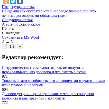
Предыдущая статья
Пандемия как обстоятельство непреодолимой силы: что
делать с договорными обязательствами
Следующая статья
А есть ли форс-мажор?..
Печать
В закладки
Сохранить в MS Word
A
↔
A
-
1:1
+
Редактор рекомендует:
Сотрудничество с самозанятым: как не получить
переквалификацию договора и что писать в актах
971
Товарный заем хозобществу его акционерами и участниками:
что с правом и налогами
604
Договор уступки права требования: что целесообразно
включить и как правильно заключить
772