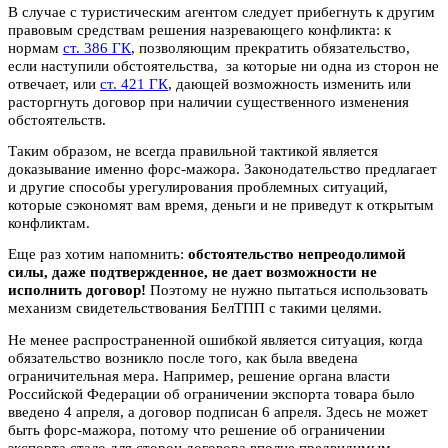
В случае с туристическим агентом следует прибегнуть к другим
правовым средствам решения назревающего конфликта: к
нормам
ст. 386 ГК
, позволяющим прекратить обязательство,
если наступили обстоятельства, за которые ни одна из сторон не
отвечает, или
ст. 421 ГК
, дающей возможность изменить или
расторгнуть договор при наличии существенного изменения
обстоятельств.
Таким образом, не всегда правильной тактикой является
доказывание именно форс-мажора. Законодательство предлагает
и другие способы урегулирования проблемных ситуаций,
которые сэкономят вам время, деньги и не приведут к открытым
конфликтам.
Еще раз хотим напомнить:
обстоятельство непреодолимой
силы, даже подтвержденное, не дает возможности не
исполнить договор!
Поэтому не нужно пытаться использовать
механизм свидетельствования БелТПП с такими целями.
Не менее распространенной ошибкой является ситуация, когда
обязательство возникло после того, как была введена
ограничительная мера. Например, решение органа власти
Российской Федерации об ограничении экспорта товара было
введено 4 апреля, а договор подписан 6 апреля. Здесь не может
быть форс-мажора, потому что решение об ограничении
экспорта стало для сторон договора вполне предвидимым