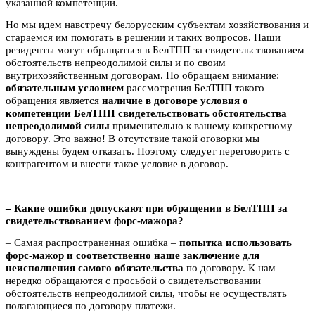
указанной компетенции.
Но мы идем навстречу белорусским субъектам хозяйствования и
стараемся им помогать в решении и таких вопросов. Наши
резиденты могут обращаться в БелТПП за свидетельствованием
обстоятельств непреодолимой силы и по своим
внутрихозяйственным договорам. Но обращаем внимание:
обязательным условием
рассмотрения БелТПП такого
обращения является
наличие в договоре условия о
компетенции БелТПП свидетельствовать обстоятельства
непреодолимой силы
применительно к вашему конкретному
договору. Это важно! В отсутствие такой оговорки мы
вынуждены будем отказать. Поэтому следует переговорить с
контрагентом и внести такое условие в договор.
– Какие ошибки допускают при обращении в БелТПП за
свидетельствованием форс-мажора?
– Самая распространенная ошибка –
попытка использовать
форс-мажор и соответственно наше заключение для
неисполнения самого обязательства
по договору. К нам
нередко обращаются с просьбой о свидетельствовании
обстоятельств непреодолимой силы, чтобы не осуществлять
полагающиеся по договору платежи.