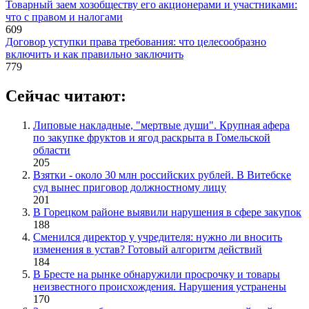
Товарный заем хозобществу его акционерами и участниками:
что с правом и налогами
609
Договор уступки права требования: что целесообразно
включить и как правильно заключить
779
Сейчас читают:
Липовые накладные, "мертвые души". Крупная афера
по закупке фруктов и ягод раскрыта в Гомельской
области
205
Взятки - около 30 млн российских рублей. В Витебске
суд вынес приговор должностному лицу
201
В Горецком районе выявили нарушения в сфере закупок
188
Сменился директор у учредителя: нужно ли вносить
изменения в устав? Готовый алгоритм действий
184
В Бресте на рынке обнаружили просрочку и товары
неизвестного происхождения. Нарушения устранены
170