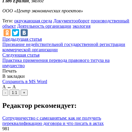
Глеб Ерилин
, эколог
ООО «Центр экономических проектов»
Теги:
окружающая среда
Документооборот
производственный
объект
Деятельность организации
экология
Предыдущая статья
Признание недействительной государственной регистрации
коммерческой организации
Следующая статья
Практика применения перевода правового титула на
имущество
Печать
В закладки
Сохранить в MS Word
A
↔
A
-
1:1
+
Редактор рекомендует:
Сотрудничество с самозанятым: как не получить
переквалификацию договора и что писать в актах
981