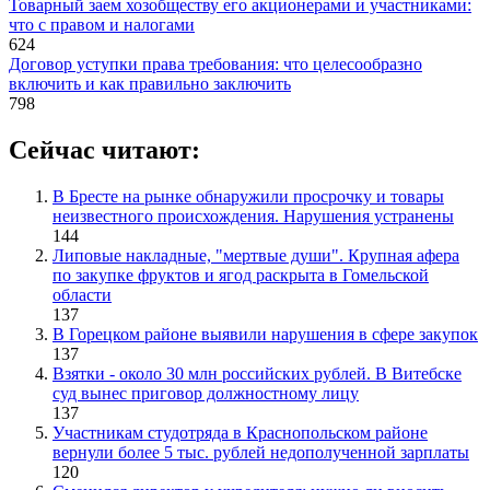
Товарный заем хозобществу его акционерами и участниками:
что с правом и налогами
624
Договор уступки права требования: что целесообразно
включить и как правильно заключить
798
Сейчас читают:
В Бресте на рынке обнаружили просрочку и товары
неизвестного происхождения. Нарушения устранены
144
Липовые накладные, "мертвые души". Крупная афера
по закупке фруктов и ягод раскрыта в Гомельской
области
137
В Горецком районе выявили нарушения в сфере закупок
137
Взятки - около 30 млн российских рублей. В Витебске
суд вынес приговор должностному лицу
137
Участникам студотряда в Краснопольском районе
вернули более 5 тыс. рублей недополученной зарплаты
120