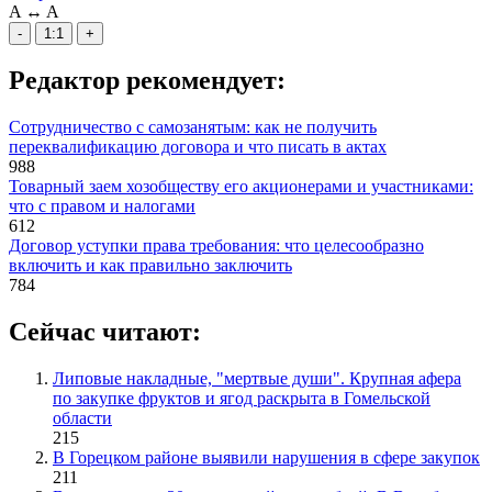
A
↔
A
-
1:1
+
Редактор рекомендует:
Сотрудничество с самозанятым: как не получить
переквалификацию договора и что писать в актах
988
Товарный заем хозобществу его акционерами и участниками:
что с правом и налогами
612
Договор уступки права требования: что целесообразно
включить и как правильно заключить
784
Сейчас читают:
Липовые накладные, "мертвые души". Крупная афера
по закупке фруктов и ягод раскрыта в Гомельской
области
215
В Горецком районе выявили нарушения в сфере закупок
211