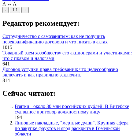
A
↔
A
-
1:1
+
Редактор рекомендует:
Сотрудничество с самозанятым: как не получить
переквалификацию договора и что писать в актах
1015
Товарный заем хозобществу его акционерами и участниками:
что с правом и налогами
641
Договор уступки права требования: что целесообразно
включить и как правильно заключить
814
Сейчас читают:
Взятки - около 30 млн российских рублей. В Витебске
суд вынес приговор должностному лицу
194
Липовые накладные, "мертвые души". Крупная афера
по закупке фруктов и ягод раскрыта в Гомельской
области