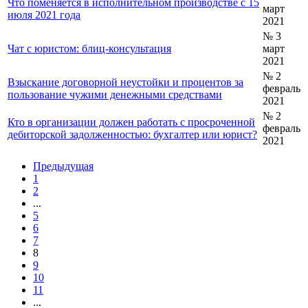
Что поменяется в исполнительном производстве с 15
март
июля 2021 года
2021
№ 3
Чат с юристом: блиц-консультация
март
2021
№ 2
Взыскание договорной неустойки и процентов за
февраль
пользование чужими денежными средствами
2021
№ 2
Кто в организации должен работать с просроченной
февраль
дебиторской задолженностью: бухгалтер или юрист?
2021
Предыдущая
1
2
...
5
6
7
8
9
10
11
...