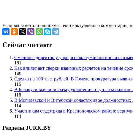
Если вы заметили ошибку в тексте актуального комментария, 
Сейчас читают
Сменился директор у учредителя: нужно ли вносить изме
181
Как влияет акт сверки взаимных расчетов на течение сро
149
Сделка на 100 тыс. рублей. В Гомеле прокуратура выяви
116
В Беларуси выявили схему уклонения от уплаты налого
116
В Могилевской и Витебской областях двое должностных 
114
Участникам студотряда в Краснопольском районе вернули
114
Разделы JURK.BY