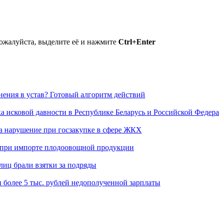
пожалуйста, выделите её и нажмите
Ctrl+Enter
нения в устав? Готовый алгоритм действий
ка исковой давности в Республике Беларусь и Российской Федер
ла нарушение при госзакупке в сфере ЖКХ
в при импорте плодоовощной продукции
лиц брали взятки за подряды
 более 5 тыс. рублей недополученной зарплаты