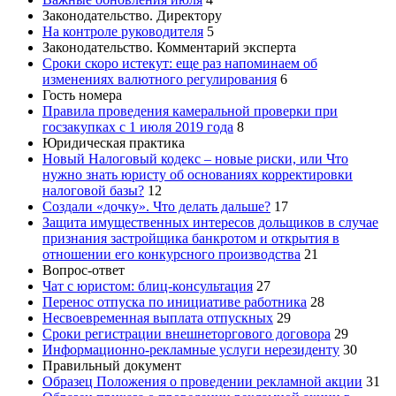
Законодательство. Директору
На контроле руководителя
5
Законодательство. Комментарий эксперта
Сроки скоро истекут: еще раз напоминаем об
изменениях валютного регулирования
6
Гость номера
Правила проведения камеральной проверки при
госзакупках с 1 июля 2019 года
8
Юридическая практика
Новый Налоговый кодекс – новые риски, или Что
нужно знать юристу об основаниях корректировки
налоговой базы?
12
Создали «дочку». Что делать дальше?
17
Защита имущественных интересов дольщиков в случае
признания застройщика банкротом и открытия в
отношении его конкурсного производства
21
Вопрос-ответ
Чат с юристом: блиц-консультация
27
Перенос отпуска по инициативе работника
28
Несвоевременная выплата отпускных
29
Сроки регистрации внешнеторгового договора
29
Информационно-рекламные услуги нерезиденту
30
Правильный документ
Образец Положения о проведении рекламной акции
31