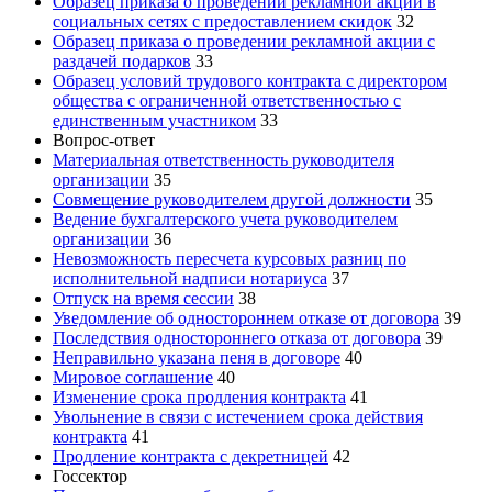
Образец приказа о проведении рекламной акции в
социальных сетях с предоставлением скидок
32
Образец приказа о проведении рекламной акции с
раздачей подарков
33
Образец условий трудового контракта с директором
общества с ограниченной ответственностью с
единственным участником
33
Вопрос-ответ
Материальная ответственность руководителя
организации
35
Совмещение руководителем другой должности
35
Ведение бухгалтерского учета руководителем
организации
36
Невозможность пересчета курсовых разниц по
исполнительной надписи нотариуса
37
Отпуск на время сессии
38
Уведомление об одностороннем отказе от договора
39
Последствия одностороннего отказа от договора
39
Неправильно указана пеня в договоре
40
Мировое соглашение
40
Изменение срока продления контракта
41
Увольнение в связи с истечением срока действия
контракта
41
Продление контракта с декретницей
42
Госсектор