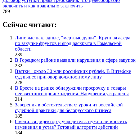
Договор уступки права требования: что целесообразно
включить и как правильно заключить
789
Сейчас читают:
Липовые накладные, "мертвые души". Крупная афера
по закупке фруктов и ягод раскрыта в Гомельской
области
239
В Горецком районе выявили нарушения в сфере закупок
232
Взятки - около 30 млн российских рублей. В Витебске
суд вынес приговор должностному лицу
228
В Бресте на рынке обнаружили просрочку и товары
неизвестного происхождения. Нарушения устранены
214
Заверения в обстоятельствах: уроки из российской
судебной практики для белорусского бизнеса
185
Сменился директор у учредителя: нужно ли вносить
изменения в устав? Готовый алгоритм действий
184