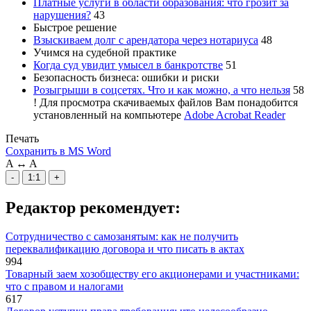
Платные услуги в области образования: что грозит за
нарушения?
43
Быстрое решение
Взыскиваем долг с арендатора через нотариуса
48
Учимся на судебной практике
Когда суд увидит умысел в банкротстве
51
Безопасность бизнеса: ошибки и риски
Розыгрыши в соцсетях. Что и как можно, а что нельзя
58
!
Для просмотра скачиваемых файлов Вам понадобится
установленный на компьютере
Adobe Acrobat Reader
Печать
Сохранить в MS Word
A
↔
A
-
1:1
+
Редактор рекомендует:
Сотрудничество с самозанятым: как не получить
переквалификацию договора и что писать в актах
994
Товарный заем хозобществу его акционерами и участниками:
что с правом и налогами
617