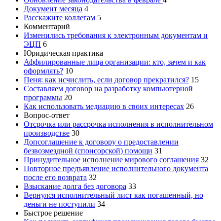
Документ месяца
4
Расскажите коллегам
5
Комментарий
Изменились требования к электронным документам и
ЭЦП
6
Юридическая практика
Аффилированные лица организации: кто, зачем и как
оформлять?
10
Пеня: как исчислить, если договор прекратился?
15
Составляем договор на разработку компьютерной
программы
20
Как использовать медиацию в своих интересах
26
Вопрос-ответ
Отсрочка или рассрочка исполнения в исполнительном
производстве
30
Допсоглашение к договору о предоставлении
безвозмездной (спонсорской) помощи
31
Принудительное исполнение мирового соглашения
32
Повторное предъявление исполнительного документа
после его возврата
32
Взыскание долга без договора
33
Вернулся исполнительный лист как погашенный, но
деньги не поступили
34
Быстрое решение