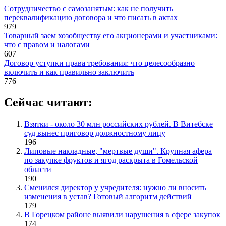
Сотрудничество с самозанятым: как не получить
переквалификацию договора и что писать в актах
979
Товарный заем хозобществу его акционерами и участниками:
что с правом и налогами
607
Договор уступки права требования: что целесообразно
включить и как правильно заключить
776
Сейчас читают:
Взятки - около 30 млн российских рублей. В Витебске
суд вынес приговор должностному лицу
196
Липовые накладные, "мертвые души". Крупная афера
по закупке фруктов и ягод раскрыта в Гомельской
области
190
Сменился директор у учредителя: нужно ли вносить
изменения в устав? Готовый алгоритм действий
179
В Горецком районе выявили нарушения в сфере закупок
174