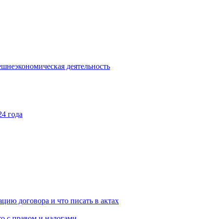
шнеэкономическая деятельность
24 года
цию договора и что писать в актах
то с правом и налогами