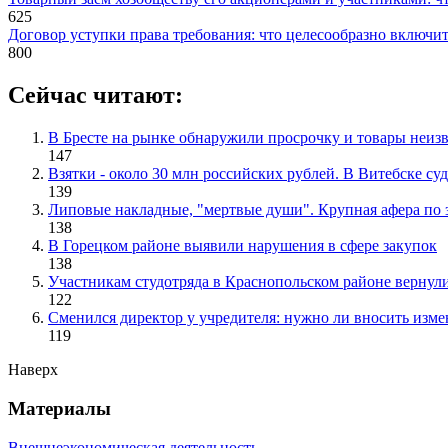
625
Договор уступки права требования: что целесообразно включит
800
Сейчас читают:
В Бресте на рынке обнаружили просрочку и товары неиз
147
Взятки - около 30 млн российских рублей. В Витебске с
139
Липовые накладные, "мертвые души". Крупная афера по з
138
В Горецком районе выявили нарушения в сфере закупок
138
Участникам студотряда в Краснопольском районе вернули
122
Сменился директор у учредителя: нужно ли вносить изме
119
Наверх
Материалы
Внешнеэкономическая деятельность