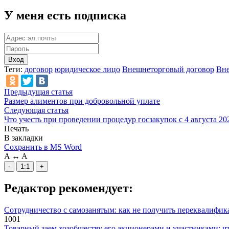
У меня есть подписка
Вход
Теги:
договор
юридическое лицо
Внешнеторговый договор
Вне
Предыдущая статья
Размер алиментов при добровольной уплате
Следующая статья
Что учесть при проведении процедур госзакупок с 4 августа 20
Печать
В закладки
Сохранить в MS Word
A
↔
A
-
1:1
+
Редактор рекомендует:
Сотрудничество с самозанятым: как не получить переквалифика
1001
Товарный заем хозобществу его акционерами и участниками: ч