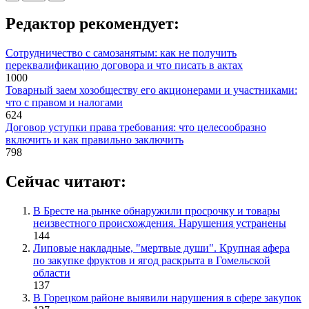
Редактор рекомендует:
Сотрудничество с самозанятым: как не получить
переквалификацию договора и что писать в актах
1000
Товарный заем хозобществу его акционерами и участниками:
что с правом и налогами
624
Договор уступки права требования: что целесообразно
включить и как правильно заключить
798
Сейчас читают:
В Бресте на рынке обнаружили просрочку и товары
неизвестного происхождения. Нарушения устранены
144
Липовые накладные, "мертвые души". Крупная афера
по закупке фруктов и ягод раскрыта в Гомельской
области
137
В Горецком районе выявили нарушения в сфере закупок