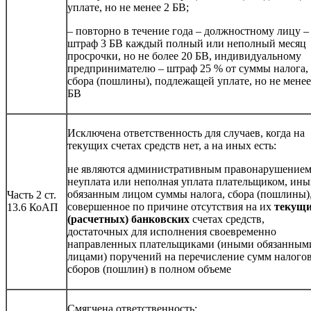
уплате, но не менее 2 БВ;
– повторно в течение года – должностному лицу –
штраф 3 БВ каждый полный или неполный месяц
просрочки, но не более 20 БВ, индивидуальному
предпринимателю – штраф 25 % от суммы налога,
сбора (пошлины), подлежащей уплате, но не менее
БВ
Исключена ответственность для случаев, когда на
текущих счетах средств нет, а на иных есть:
не являются административным правонарушение
неуплата или неполная уплата плательщиком, ин
обязанным лицом суммы налога, сбора (пошлины)
Часть 2 ст.
совершенное по причине отсутствия на их
текущ
13.6 КоАП
(расчетных) банковских
счетах средств,
достаточных для исполнения своевременно
направленных плательщиками (иными обязанным
лицами) поручений на перечисление сумм налогов
сборов (пошлин) в полном объеме
Смягчена ответственность: