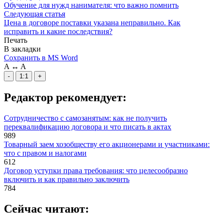
Обучение для нужд нанимателя: что важно помнить
Следующая статья
Цена в договоре поставки указана неправильно. Как
исправить и какие последствия?
Печать
В закладки
Сохранить в MS Word
A
↔
A
-
1:1
+
Редактор рекомендует:
Сотрудничество с самозанятым: как не получить
переквалификацию договора и что писать в актах
989
Товарный заем хозобществу его акционерами и участниками:
что с правом и налогами
612
Договор уступки права требования: что целесообразно
включить и как правильно заключить
784
Сейчас читают: