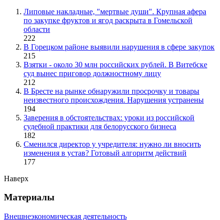
Липовые накладные, "мертвые души". Крупная афера
по закупке фруктов и ягод раскрыта в Гомельской
области
222
В Горецком районе выявили нарушения в сфере закупок
215
Взятки - около 30 млн российских рублей. В Витебске
суд вынес приговор должностному лицу
212
В Бресте на рынке обнаружили просрочку и товары
неизвестного происхождения. Нарушения устранены
194
Заверения в обстоятельствах: уроки из российской
судебной практики для белорусского бизнеса
182
Сменился директор у учредителя: нужно ли вносить
изменения в устав? Готовый алгоритм действий
177
Наверх
Материалы
Внешнеэкономическая деятельность