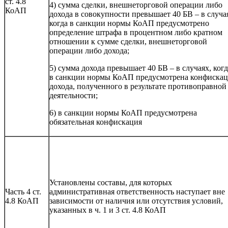
ст. 4.8
4) сумма сделки, внешнеторговой операции либо
КоАП
дохода в совокупности превышает 40 БВ – в случа
когда в санкции нормы КоАП предусмотрено
определение штрафа в процентном либо кратном
отношении к сумме сделки, внешнеторговой
операции либо дохода;
5) сумма дохода превышает 40 БВ – в случаях, когд
в санкции нормы КоАП предусмотрена конфиска
дохода, полученного в результате противоправной
деятельности;
6) в санкции нормы КоАП предусмотрена
обязательная конфискация
Установлены составы, для которых
Часть 4 ст.
административная ответственность наступает вне
4.8 КоАП
зависимости от наличия или отсутствия условий,
указанных в ч. 1 и 3 ст. 4.8 КоАП