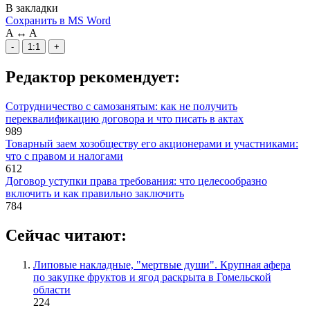
В закладки
Сохранить в MS Word
A
↔
A
-
1:1
+
Редактор рекомендует:
Сотрудничество с самозанятым: как не получить
переквалификацию договора и что писать в актах
989
Товарный заем хозобществу его акционерами и участниками:
что с правом и налогами
612
Договор уступки права требования: что целесообразно
включить и как правильно заключить
784
Сейчас читают:
Липовые накладные, "мертвые души". Крупная афера
по закупке фруктов и ягод раскрыта в Гомельской
области
224