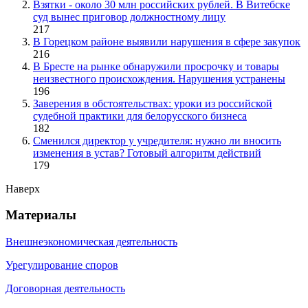
Взятки - около 30 млн российских рублей. В Витебске
суд вынес приговор должностному лицу
217
В Горецком районе выявили нарушения в сфере закупок
216
В Бресте на рынке обнаружили просрочку и товары
неизвестного происхождения. Нарушения устранены
196
Заверения в обстоятельствах: уроки из российской
судебной практики для белорусского бизнеса
182
Сменился директор у учредителя: нужно ли вносить
изменения в устав? Готовый алгоритм действий
179
Наверх
Материалы
Внешнеэкономическая деятельность
Урегулирование споров
Договорная деятельность