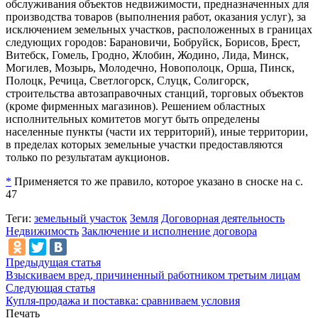
обслуживания объектов недвижимости, предназначенных для
производства товаров (выполнения работ, оказания услуг), за
исключением земельных участков, расположенных в границах
следующих городов: Барановичи, Бобруйск, Борисов, Брест,
Витебск, Гомель, Гродно, Жлобин, Жодино, Лида, Минск,
Могилев, Мозырь, Молодечно, Новополоцк, Орша, Пинск,
Полоцк, Речица, Светлогорск, Слуцк, Солигорск,
строительства автозаправочных станций, торговых объектов
(кроме фирменных магазинов). Решением областных
исполнительных комитетов могут быть определены
населенные пункты (части их территорий), иные территории,
в пределах которых земельные участки предоставляются
только по результатам аукционов.
*
Применяется то же правило, которое указано в сноске на с.
47
Теги:
земельный участок
Земля
Договорная деятельность
Недвижимость
Заключение и исполнение договора
Предыдущая статья
Взыскиваем вред, причиненный работником третьим лицам
Следующая статья
Купля-продажа и поставка: сравниваем условия
Печать