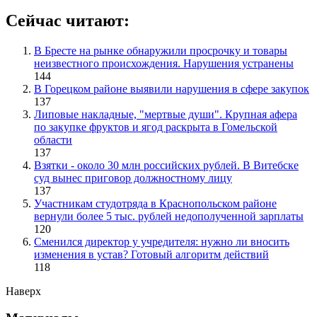
Сейчас читают:
В Бресте на рынке обнаружили просрочку и товары
неизвестного происхождения. Нарушения устранены
144
В Горецком районе выявили нарушения в сфере закупок
137
Липовые накладные, "мертвые души". Крупная афера
по закупке фруктов и ягод раскрыта в Гомельской
области
137
Взятки - около 30 млн российских рублей. В Витебске
суд вынес приговор должностному лицу
137
Участникам студотряда в Краснопольском районе
вернули более 5 тыс. рублей недополученной зарплаты
120
Сменился директор у учредителя: нужно ли вносить
изменения в устав? Готовый алгоритм действий
118
Наверх