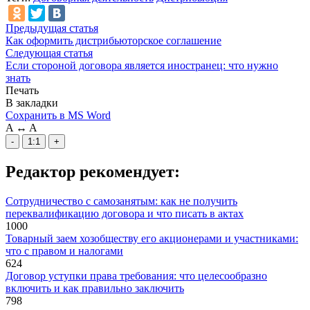
Предыдущая статья
Как оформить дистрибьюторское соглашение
Следующая статья
Если стороной договора является иностранец: что нужно
знать
Печать
В закладки
Сохранить в MS Word
A
↔
A
-
1:1
+
Редактор рекомендует:
Сотрудничество с самозанятым: как не получить
переквалификацию договора и что писать в актах
1000
Товарный заем хозобществу его акционерами и участниками:
что с правом и налогами
624
Договор уступки права требования: что целесообразно
включить и как правильно заключить
798