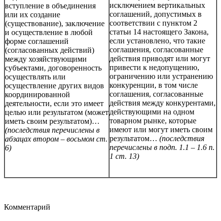
исключением вертикальных
вступление в объединения
соглашений, допустимых в
или их создание
соответствии с пунктом 2
(существование), заключение
статьи 14 настоящего Закона,
и осуществление в любой
если установлено, что такие
форме соглашений
соглашения, согласованные
(согласованных действий)
действия приводят или могут
между хозяйствующими
привести к недопущению,
субъектами, договоренность
ограничению или устранению
осуществлять или
конкуренции, в том числе
осуществление других видов
соглашения, согласованные
координированной
действия между конкурентами,
деятельности, если это имеет
действующими на одном
целью или результатом (может
товарном рынке, которые
иметь своим результатом)…
имеют или могут иметь своим
(последствия перечислены в
результатом…
(последствия
абзацах втором – восьмом ст.
перечислены в подп. 1.1 – 1.6 п.
6)
1 ст. 13)
Комментарий