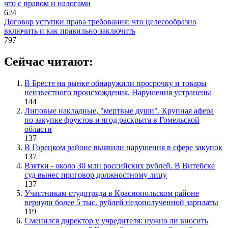
что с правом и налогами
624
Договор уступки права требования: что целесообразно
включить и как правильно заключить
797
Сейчас читают:
В Бресте на рынке обнаружили просрочку и товары
неизвестного происхождения. Нарушения устранены
144
Липовые накладные, "мертвые души". Крупная афера
по закупке фруктов и ягод раскрыта в Гомельской
области
137
В Горецком районе выявили нарушения в сфере закупок
137
Взятки - около 30 млн российских рублей. В Витебске
суд вынес приговор должностному лицу
137
Участникам студотряда в Краснопольском районе
вернули более 5 тыс. рублей недополученной зарплаты
119
Сменился директор у учредителя: нужно ли вносить