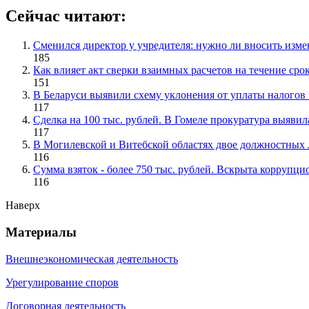
Сейчас читают:
Сменился директор у учредителя: нужно ли вносить изме
185
Как влияет акт сверки взаимных расчетов на течение сро
151
В Беларуси выявили схему уклонения от уплаты налого
117
Сделка на 100 тыс. рублей. В Гомеле прокуратура выяви
117
В Могилевской и Витебской областях двое должностных 
116
Сумма взяток - более 750 тыс. рублей. Вскрыта коррупци
116
Наверх
Материалы
Внешнеэкономическая деятельность
Урегулирование споров
Договорная деятельность