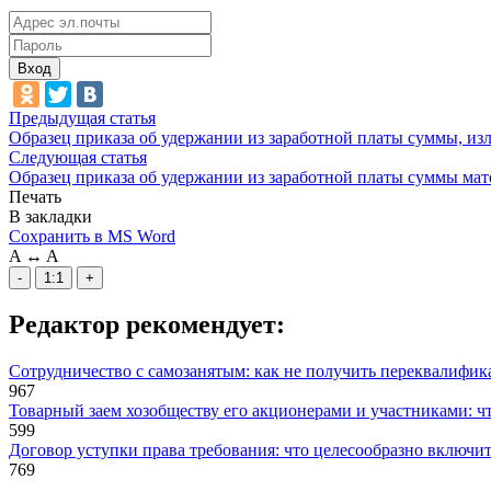
Вход
Предыдущая статья
Образец приказа об удержании из заработной платы суммы, и
Следующая статья
Образец приказа об удержании из заработной платы суммы ма
Печать
В закладки
Сохранить в MS Word
A
↔
A
-
1:1
+
Редактор рекомендует:
Сотрудничество с самозанятым: как не получить переквалифика
967
Товарный заем хозобществу его акционерами и участниками: ч
599
Договор уступки права требования: что целесообразно включит
769