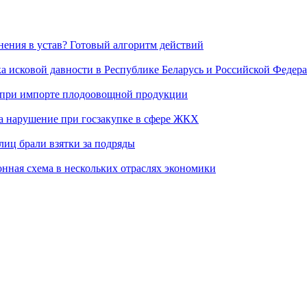
нения в устав? Готовый алгоритм действий
ка исковой давности в Республике Беларусь и Российской Федер
в при импорте плодоовощной продукции
ла нарушение при госзакупке в сфере ЖКХ
лиц брали взятки за подряды
онная схема в нескольких отраслях экономики