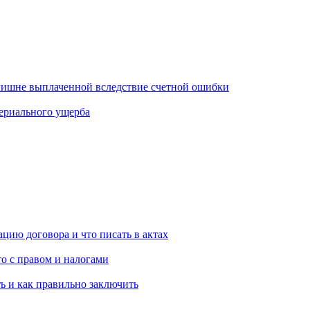
злишне выплаченной вследствие счетной ошибки
териального ущерба
цию договора и что писать в актах
то с правом и налогами
ь и как правильно заключить